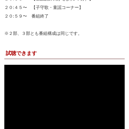
２０:４５〜 【子守歌・童謡コーナー】
２０:５９〜 番組終了
※２部、３部とも番組構成は同じです。
試聴できます