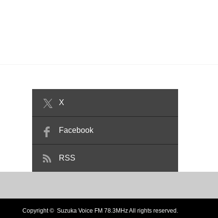
X
Facebook
RSS
Copyright ©
Suzuka Voice FM 78.3MHz
All rights reserved.