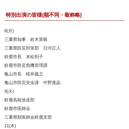
特別出演の皆様(順不同・敬称略)
8(月)
三重県知事 鈴木英敬
三重県防災対策部 日沖正人
鈴鹿市長 末松則子
鈴鹿市防災危機管理課
亀山市長 桜井義之
亀山市防災安全課 中野貴晶
9(火)
鈴鹿高校放送部
鈴鹿市医師会
三重県獣医師会鈴鹿支部
11(木)