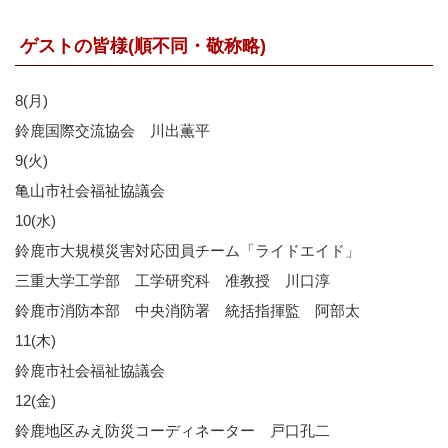
ゲストの皆様(順不同・敬称略)
8(月)
鈴鹿国際交流協会 川出薫平
9(火)
亀山市社会福祉協議会
10(水)
鈴鹿市大規模災害対応団員チーム「ライドエイド」
三重大学工学部 工学研究科 准教授 川口淳
鈴鹿市消防本部 中央消防署 統括指揮監 阿部太
11(木)
鈴鹿市社会福祉協議会
12(金)
鈴鹿地区みえ防災コーディネーター 戸口孔二