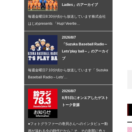
Ladies」のアーカイブ
毎週金曜日8:30分頃から放送しています株式会社
はじめpresents 「Hup! Veertie…
2026/8/7
「Suzuka Baseball Radio～
Lets’play ball～」のアーカイ
ブ
毎週金曜日7:10分頃から放送しています「 Suzuka
Baseball Radio～Lets’…
2026/8/7
8月5日にオンエアしたゲスト
トーク音源
●フォトグラファーの巻貝さんへのインタビュー動
画が溢れる今の時代だからこそ、その刹那に色々