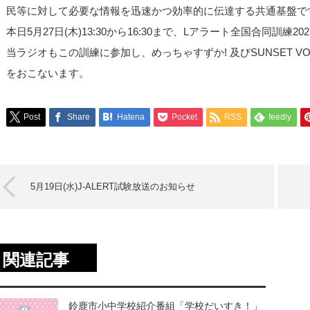
民等に対して必要な情報を迅速かつ効率的に伝達する共通基盤で
本日5月27日(木)13:30から16:30まで、Lアラート全国合同訓練2
当ラジオもこの訓練に参加し、めっちゃすずか! 及びSUNSET 
をおこないます。
Post
Share
Hatena
Pocket
RSS
feedly
5月19日(水)J-ALERT試験放送のお知らせ
関連記事
鈴鹿市小中学校紹介番組「学校だいすき！」