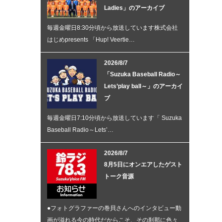
Ladies」のアーカイブ
毎週金曜日8:30分頃から放送しています株式会社
はじめpresents 「Hup! Veertie…
2026/8/7
「Suzuka Baseball Radio～
Lets’play ball～」のアーカイ
ブ
毎週金曜日7:10分頃から放送しています「 Suzuka
Baseball Radio～Lets’…
2026/8/7
8月5日にオンエアしたゲスト
トーク音源
●フォトグラファーの巻貝さんへのインタビュー動
画が溢れる今の時代だからこそ、その刹那に色々