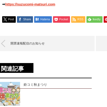
➡
https://suzucomi-matsuri.com
Post
Share
Hatena
Pocket
RSS
feedly
開票速報配信のお知らせ
関連記事
鈴コミ秋まつり