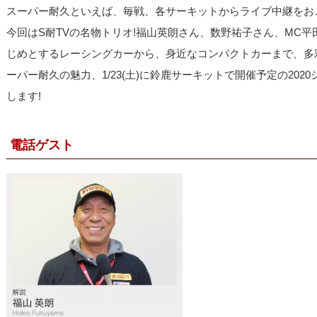
スーパー耐久といえば、毎戦、各サーキットからライブ中継をおこな
今回はS耐TVの名物トリオ!福山英朗さん、数野祐子さん、MC平田
じめとするレーシングカーから、身近なコンパクトカーまで、多
ーパー耐久の魅力、1/23(土)に鈴鹿サーキットで開催予定の20
します!
電話ゲスト