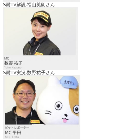
S耐TV解説:福山英朗さん
S耐TV実況:数野祐子さん