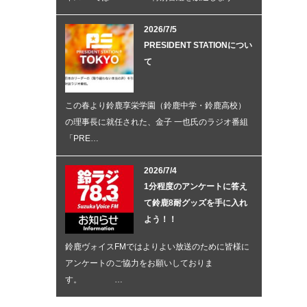
2026/7/5
PRESIDENT STATIONについ
て
この春より鈴鹿享栄学園（鈴鹿中学・鈴鹿高校）
の理事長に就任された、金子 一也氏のラジオ番組
「PRE…
2026/7/4
1分程度のアンケートに答え
て鈴鹿8耐グッズを手に入れ
よう！！
鈴鹿ヴォイスFMではよりよい放送のために皆様に
アンケートのご協力をお願いしておりま
す。 …