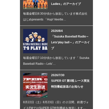
Ladies」のアーカイブ
毎週金曜日8:30分頃から放送しています株式会社
はじめpresents 「Hup! Veertie…
2026/8/4
「Suzuka Baseball Radio～
Lets’play ball～」のアーカイ
ブ
毎週金曜日7:10分頃から放送しています「 Suzuka
Baseball Radio～Lets’…
2026/7/30
SUPER GT 第5戦 レース実況
特別番組放送のお知らせ
8月22日（土）8月23日（日）の２日間、鈴鹿ヴォ
イスFMではSUPER GT特別番組を放送します…