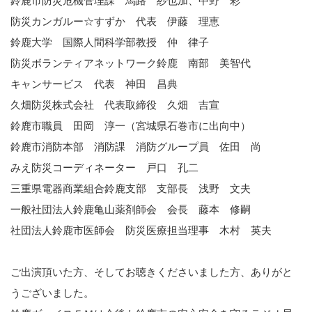
鈴鹿市防災危機管理課 馬路 紗也加、中野 彩
防災カンガルー☆すずか 代表 伊藤 理恵
鈴鹿大学 国際人間科学部教授 仲 律子
防災ボランティアネットワーク鈴鹿 南部 美智代
キャンサービス 代表 神田 昌典
久畑防災株式会社 代表取締役 久畑 吉宣
鈴鹿市職員 田岡 淳一（宮城県石巻市に出向中）
鈴鹿市消防本部 消防課 消防グループ員 佐田 尚
みえ防災コーディネーター 戸口 孔二
三重県電器商業組合鈴鹿支部 支部長 浅野 文夫
一般社団法人鈴鹿亀山薬剤師会 会長 藤本 修嗣
社団法人鈴鹿市医師会 防災医療担当理事 木村 英夫
ご出演頂いた方、そしてお聴きくださいました方、ありがと
うございました。